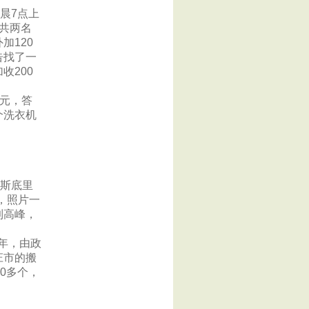
晨7点上
共两名
加120
告找了一
收200
0元，答
个洗衣机
歇斯底里
，照片一
到高峰，
去年，由政
庄市的搬
0多个，