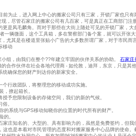
目前为止，进入网上中心的搬家公司只有三家，开锁厂家也只有
发现，尽管石家庄的搬家公司有几百家，可是真正在工商部门注
员的更是凤毛麟角。而对于那些在大街上随处可见的开锁厂家，大
或者一辆微面，这个工具箱，多在警察部门备个案，就可以开张
家，尤其是在楼道里张贴小广告的大多数所谓厂家，对于市民而
际移动
家小组，由我们在整个??年建立牢固的伙伴关系的协助。
石家庄
的合作伙伴在社会各地代理商 - 如伦敦，迪拜，东京，只是其
系统确保您的财产到达你的新家安全。
一个行政团队，将整理您的移动成功实施。
行装，撩起箱长。
将授予您限制设备的存储空间，我们的新的气候。
习俗。
踪你的系统与GPS移动知晓你的位置的时代所有的财产。
保险的。
是石家庄知名的、大型的、具有影响力的，虽然是免费签约，但我
说，这也是本着对市民管理的态度和对搬家服务中心品牌的使命。
杭州防水补漏中心。所有加盟96365搬家中心的从业人员还会