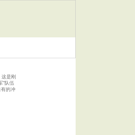
，这是刚
军”队伍
未有的冲