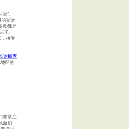
两家”。
册的寥寥
多数都是
大吉了。
言，接受
长途搬家
他地区的
们非常注
截至如
定期接受