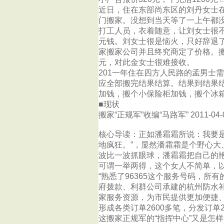
近日，住在东部尚东区的刘丹女士在
门搬家。没想到当天等了一上午都
打工人员，衣着随意，让刘女士很不
元钱。刘女士很是恼火，只好辞退
家搬家公司并且终究商定了价格。搬
元，对此金女士很难接收。
201一年住在四方人民路的孟男士需
应全部搬完结果结算。结果到结果
加钱，搬个小保险柜加钱，搬个冰箱
■现状
搬家“正规军”收编“马路军” 2011-04-
核心导读：正如潘霜霜所说：我要是
地疯狂。”，显然潘霜霜是个野心
波比一波抓眼球，潘霜霜把自己的
可谓一举两得，这个女人不简单，
“熟悉了96365这个服务号码，
府拨款、利群公司承建的杭州防水
家服务资源，为市民提供更加便捷、
形成各类订单2600多笔，分发订单2
这搬家正规军的“指挥中心”又是怎