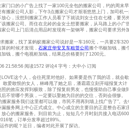
家门口的小广告上找了一家100元全包的搬家公司，约的周末早
没有搬家公司人影，下午3点搬家公司才渐渐悠悠上门，加司机一
放心，没想到搬家工作人员看了下就说刘女士住在七楼，要另外
了该搬家公司。而住在北岭的金女士想要搬家，从马路上的小广
家公司上门后清点用品时发现有一架钢琴，搬家公司要求另外加
求搬家，找了某蚂蚁搬家公司说好是一车160元，一共要2车32
结算的时候才发现，
石家庄华安叉车租赁公司
搬个书橱加钱，搬
加钱，搬个电视柜加钱，结果总价格要到了1200元。
06 21:58:56 阅读1572 评论4 字号：大中小 订阅
LOVE这个人，会往死里对他好。如果要是伤了我的话，就会
大、敢爱敢恨的女人，林峰甩了她之后，潘霜霜立刻开端报复大计
艳照的效应发挥到极致，除了报复前男友，也慢慢助自己事业做
以后不管哪个男孩，一定要以娶她为目的的交往，否则会很惨。
所有的搬家服务我们这里都可以做，市民不用再到墙上找广告了”。
补漏服务网上中心正式成立。中心成立的主要目的正是整合石家
放心的搬家服务。到目前为止，短短几个月时刻共接入电话600
016笔，订单分发率超过89%。
样运作的呢？近日，编者对此开展了探访。